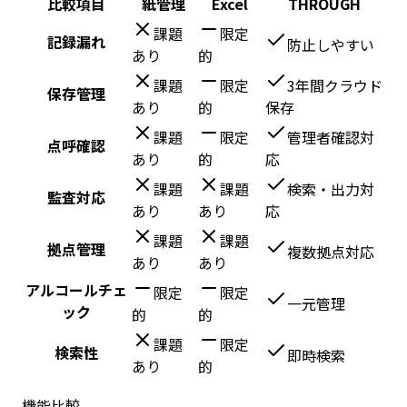
比較項目
紙管理
Excel
THROUGH
課題
限定
記録漏れ
防止しやすい
あり
的
課題
限定
3年間クラウド
保存管理
あり
的
保存
課題
限定
管理者確認対
点呼確認
あり
的
応
課題
課題
検索・出力対
監査対応
あり
あり
応
課題
課題
拠点管理
複数拠点対応
あり
あり
アルコールチェ
限定
限定
一元管理
ック
的
的
課題
限定
検索性
即時検索
あり
的
機能比較