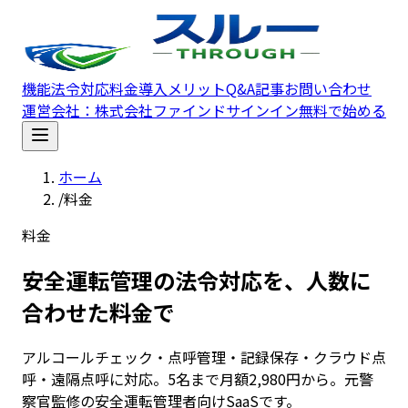
メインコンテンツへスキップ
機能
法令対応
料金
導入メリット
Q&A
記事
お問い合わせ
運営会社：
株式会社ファインド
サインイン
無料で始める
ホーム
/
料金
料金
安全運転管理の法令対応を、人数に
合わせた料金で
アルコールチェック・点呼管理・記録保存・クラウド点
呼・遠隔点呼に対応。5名まで月額2,980円から。元警
察官監修の安全運転管理者向けSaaSです。