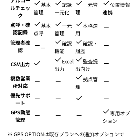
アルコー
基本
記録
一元管
位置情報
ルチェッ
管理
一元化
理
連携
ク
点呼・確
基本
一元
本格運
認記録
点呼
管理
用
管理者確
確認
確認・
—
認
機能
履歴
Excel
監査提
CSV出力
出力
出向け
複数営業
拠点管
所対応
理
優先サポ
ート
GPS動態
専用オプ
管理
ション
※ GPS OPTIONは既存プランへの追加オプションで