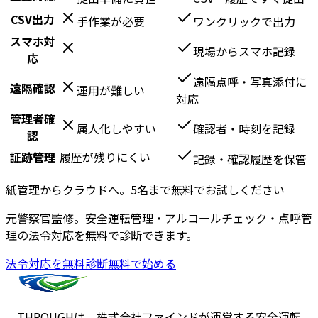
CSV出力
手作業が必要
ワンクリックで出力
スマホ対
現場からスマホ記録
応
遠隔点呼・写真添付に
遠隔確認
運用が難しい
対応
管理者確
属人化しやすい
確認者・時刻を記録
認
証跡管理
履歴が残りにくい
記録・確認履歴を保管
紙管理からクラウドへ。5名まで無料でお試しください
元警察官監修。安全運転管理・アルコールチェック・点呼管
理の法令対応を無料で診断できます。
法令対応を無料診断
無料で始める
THROUGHは、株式会社ファインドが運営する安全運転