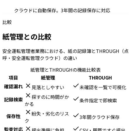
クラウドに自動保存。3年間の記録保存に対応
比較
紙管理との比較
安全運転管理者業務における、紙の記録簿とTHROUGH（点
呼・安全運転管理クラウド）の違い
紙管理とTHROUGHの機能比較表
項目
紙管理
THROUGH
確認漏れ
見落としやすい
未確認を一覧で可視化
探すのに時間がか
記録検索
条件指定で即検索
かる
紛失・劣化のリス
保存性
3年間クラウド保存
ク
監査対応
提出準備に負担
CSV・履歴ですぐ提出