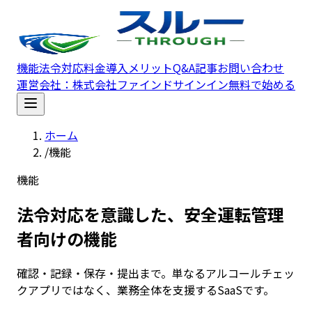
メインコンテンツへスキップ
機能
法令対応
料金
導入メリット
Q&A
記事
お問い合わせ
運営会社：
株式会社ファインド
サインイン
無料で始める
ホーム
/
機能
機能
法令対応を意識した、安全運転管理
者向けの機能
確認・記録・保存・提出まで。単なるアルコールチェッ
クアプリではなく、業務全体を支援するSaaSです。