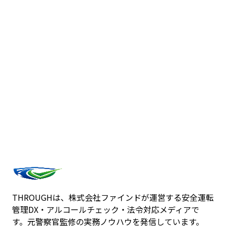
安全運転管理者の実務
点呼・アルコールチェック確認など、管理者の日常業
務に沿った機能
法令対応の支援
記録の保管・検索・出力で、監査とコンプライアンス
の土台を整備
THROUGHは、株式会社ファインドが運営する安全運転
管理DX・アルコールチェック・法令対応メディアで
す。元警察官監修の実務ノウハウを発信しています。